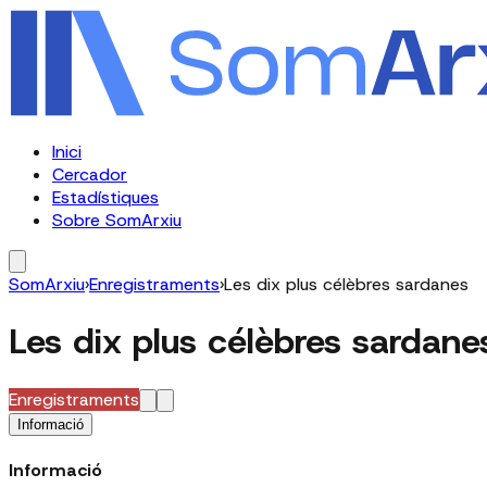
Inici
Cercador
Estadístiques
Sobre SomArxiu
SomArxiu
›
Enregistraments
›
Les dix plus célèbres sardanes
Les dix plus célèbres sardane
Enregistraments
Informació
Informació