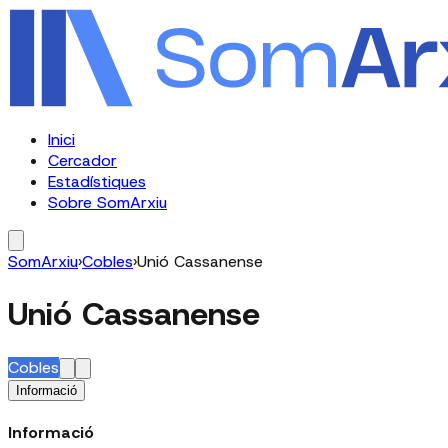
Inici
Cercador
Estadístiques
Sobre SomArxiu
SomArxiu
›
Cobles
›
Unió Cassanense
Unió Cassanense
Cobles
Informació
Informació