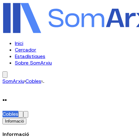
Inici
Cercador
Estadístiques
Sobre SomArxiu
SomArxiu
›
Cobles
›
..
..
Cobles
Informació
Informació