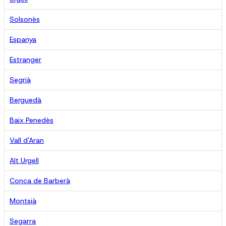
Solsonès
Espanya
Estranger
Segrià
Berguedà
Baix Penedès
Vall d'Aran
Alt Urgell
Conca de Barberà
Montsià
Segarra