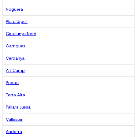
Noguera
Pla d'Urgell
Catalunya Nord
Garrigues
Cerdanya
Alt Camp
Priorat
Terra Alta
Pallars Jussà
Vallespir
Andorra