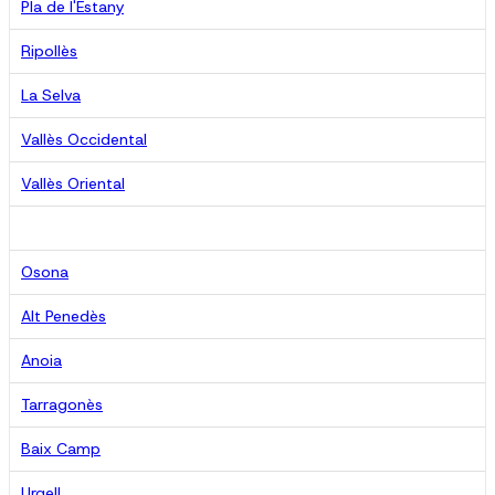
Pla de l'Estany
Ripollès
La Selva
Vallès Occidental
Vallès Oriental
Osona
Alt Penedès
Anoia
Tarragonès
Baix Camp
Urgell