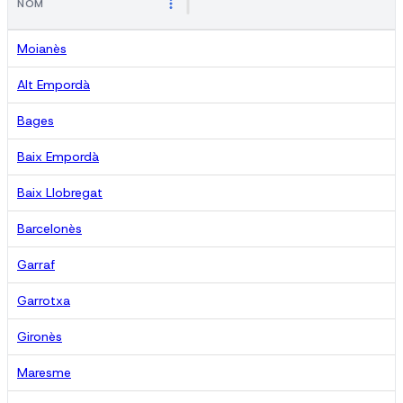
NOM
Moianès
Alt Empordà
Bages
Baix Empordà
Baix Llobregat
Barcelonès
Garraf
Garrotxa
Gironès
Maresme