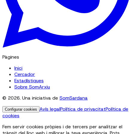
Pàgines
Inici
Cercador
Estadístiques
Sobre SomArxiu
© 2026. Una iniciativa de
SomSardana
Avís legal
Política de privacitat
Política de
Configurar cookies
cookies
Fem servir cookies pròpies i de tercers per analitzar el
trànsit del lloc web i millorar la teva experiència. Pots