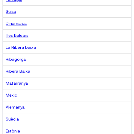
Suïsa
Dinamarca
Illes Balears
La Ribera baixa
Ribagorça
Ribera Baixa
Matarranya
Mèxic
Alemanya
Suècia
Estònia