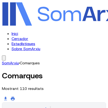
Inici
Cercador
Estadístiques
Sobre SomArxiu
SomArxiu
›
Comarques
Comarques
Mostrant
110
resultats