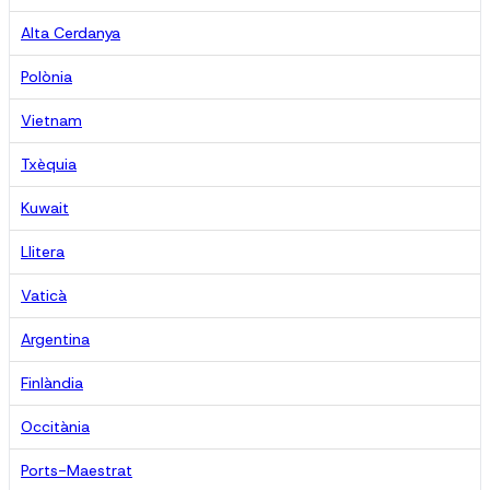
Alta Cerdanya
Polònia
Vietnam
Txèquia
Kuwait
Llitera
Vaticà
Argentina
Finlàndia
Occitània
Ports-Maestrat