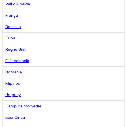
Vall d'Albaida
França
Rosselló
Cuba
Regne Unit
País Valencià
Romania
Filipines
Uruguay
Camp de Morvedre
Baix Cinca