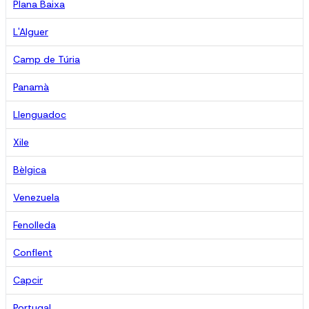
Plana Baixa
L'Alguer
Camp de Túria
Panamà
Llenguadoc
Xile
Bèlgica
Venezuela
Fenolleda
Conflent
Capcir
Portugal