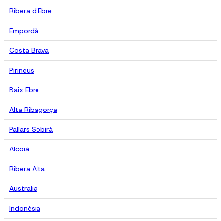
Ribera d'Ebre
Empordà
Costa Brava
Pirineus
Baix Ebre
Alta Ribagorça
Pallars Sobirà
Alcoià
Ribera Alta
Australia
Indonèsia