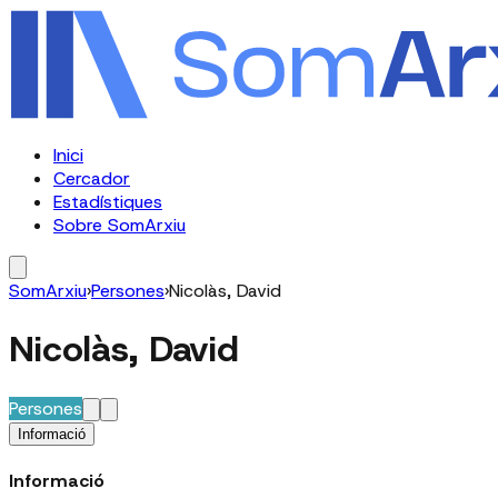
Inici
Cercador
Estadístiques
Sobre SomArxiu
SomArxiu
›
Persones
›
Nicolàs, David
Nicolàs, David
Persones
Informació
Informació