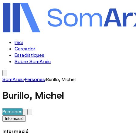
Inici
Cercador
Estadístiques
Sobre SomArxiu
SomArxiu
›
Persones
›
Burillo, Michel
Burillo, Michel
Persones
Informació
Informació