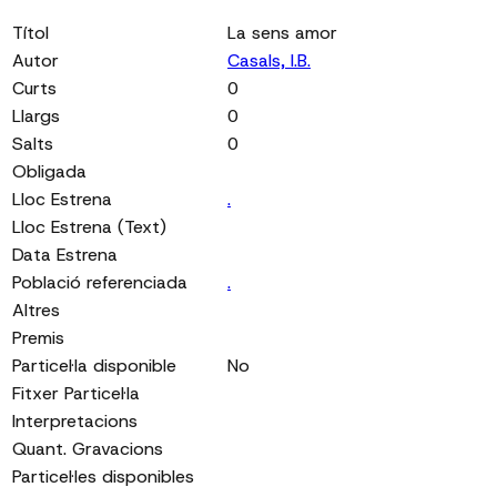
Títol
La sens amor
Autor
Casals, I.B.
Curts
0
Llargs
0
Salts
0
Obligada
Lloc Estrena
.
Lloc Estrena (Text)
Data Estrena
Població referenciada
.
Altres
Premis
Particel·la disponible
No
Fitxer Particel·la
Interpretacions
Quant. Gravacions
Particel·les disponibles