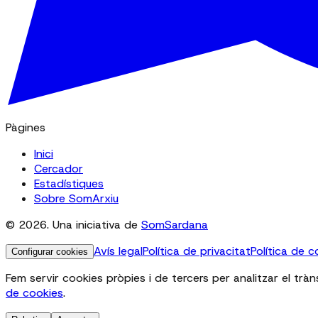
Pàgines
Inici
Cercador
Estadístiques
Sobre SomArxiu
© 2026. Una iniciativa de
SomSardana
Avís legal
Política de privacitat
Política de c
Configurar cookies
Fem servir cookies pròpies i de tercers per analitzar el tràn
de cookies
.