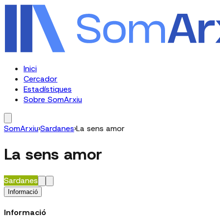
Inici
Cercador
Estadístiques
Sobre SomArxiu
SomArxiu
›
Sardanes
›
La sens amor
La sens amor
Sardanes
Informació
Informació