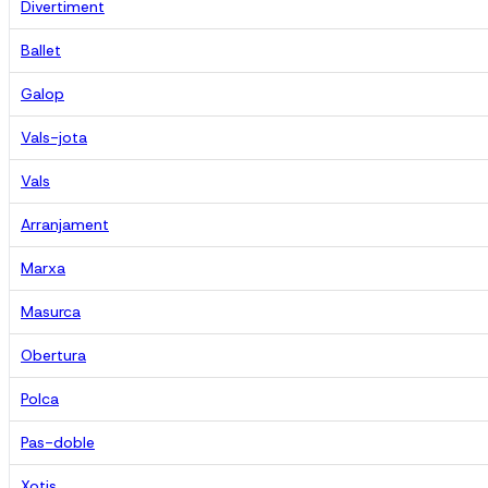
Divertiment
Ballet
Galop
Vals-jota
Vals
Arranjament
Marxa
Masurca
Obertura
Polca
Pas-doble
Xotis