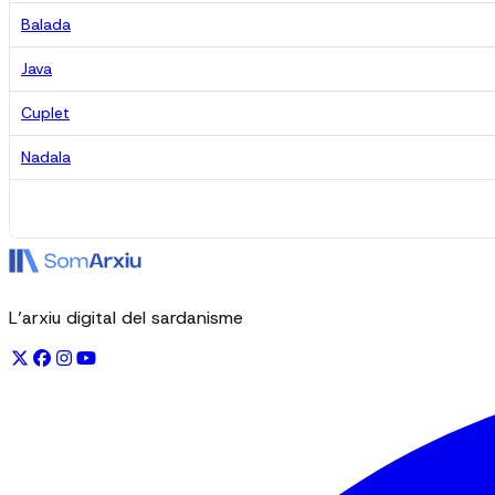
Balada
Java
Cuplet
Nadala
L’arxiu digital del sardanisme