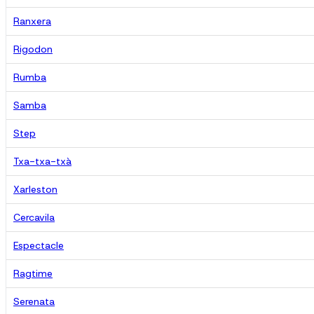
Ranxera
Rigodon
Rumba
Samba
Step
Txa-txa-txà
Xarleston
Cercavila
Espectacle
Ragtime
Serenata