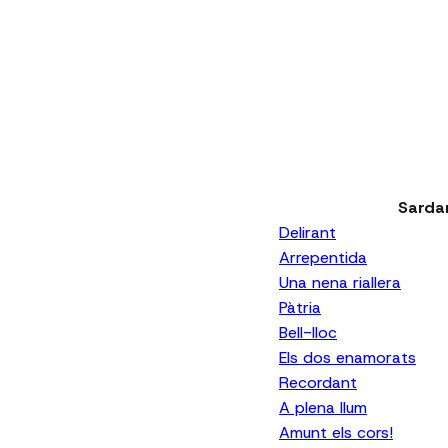
Sarda
Delirant
Arrepentida
Una nena riallera
Pàtria
Bell-lloc
Els dos enamorats
Recordant
A plena llum
Amunt els cors!