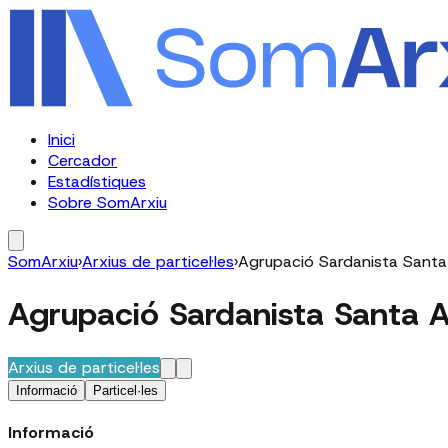
Inici
Cercador
Estadístiques
Sobre SomArxiu
SomArxiu
›
Arxius de particel·les
›
Agrupació Sardanista Santa
Agrupació Sardanista Santa 
Arxius de particel·les
Informació
Particel·les
Informació