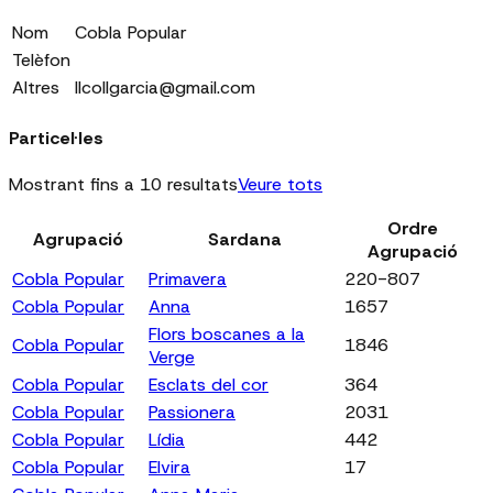
Nom
Cobla Popular
Telèfon
Altres
llcollgarcia@gmail.com
Particel·les
Mostrant fins a 10 resultats
Veure tots
Ordre
Agrupació
Sardana
Agrupació
Cobla Popular
Primavera
220-807
Cobla Popular
Anna
1657
Flors boscanes a la
Cobla Popular
1846
Verge
Cobla Popular
Esclats del cor
364
Cobla Popular
Passionera
2031
Cobla Popular
Lídia
442
Cobla Popular
Elvira
17