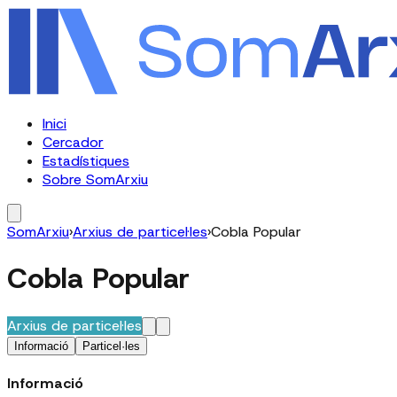
Inici
Cercador
Estadístiques
Sobre SomArxiu
SomArxiu
›
Arxius de particel·les
›
Cobla Popular
Cobla Popular
Arxius de particel·les
Informació
Particel·les
Informació