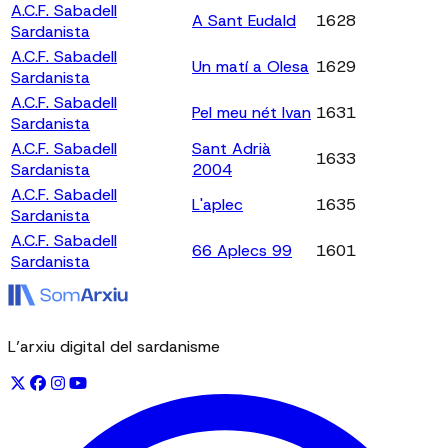
A.C.F. Sabadell
A Sant Eudald
1628
Sardanista
A.C.F. Sabadell
Un matí a Olesa
1629
Sardanista
A.C.F. Sabadell
Pel meu nét Ivan
1631
Sardanista
A.C.F. Sabadell
Sant Adrià
1633
Sardanista
2004
A.C.F. Sabadell
L'aplec
1635
Sardanista
A.C.F. Sabadell
66 Aplecs 99
1601
Sardanista
L’arxiu digital del sardanisme