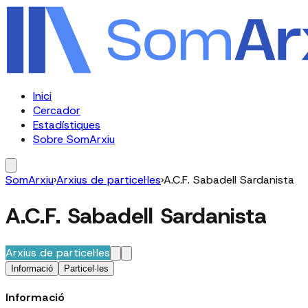
Inici
Cercador
Estadístiques
Sobre SomArxiu
SomArxiu
›
Arxius de particel·les
›
A.C.F. Sabadell Sardanista
A.C.F. Sabadell Sardanista
Arxius de particel·les
Informació
Particel·les
Informació