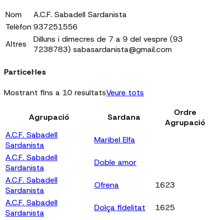
Nom
A.C.F. Sabadell Sardanista
Telèfon
937251556
Dilluns i dimecres de 7 a 9 del vespre (93
Altres
7238783) sabasardanista@gmail.com
Particel·les
Mostrant fins a 10 resultats
Veure tots
Ordre
Agrupació
Sardana
Agrupació
A.C.F. Sabadell
Maribel Elfa
Sardanista
A.C.F. Sabadell
Doble amor
Sardanista
A.C.F. Sabadell
Ofrena
1623
Sardanista
A.C.F. Sabadell
Dolça fidelitat
1625
Sardanista