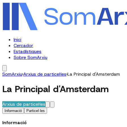
Inici
Cercador
Estadístiques
Sobre SomArxiu
SomArxiu
›
Arxius de particel·les
›
La Principal d'Amsterdam
La Principal d'Amsterdam
Arxius de particel·les
Informació
Particel·les
Informació