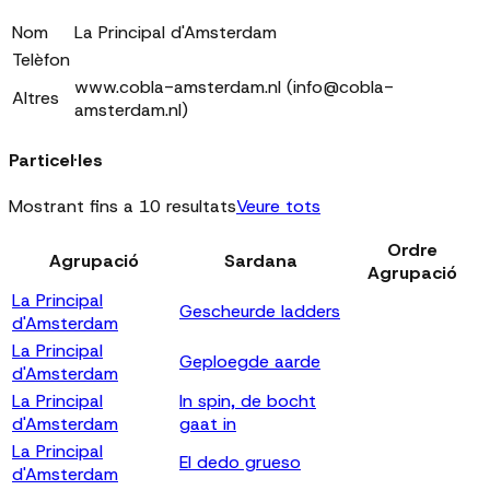
Nom
La Principal d'Amsterdam
Telèfon
www.cobla-amsterdam.nl (info@cobla-
Altres
amsterdam.nl)
Particel·les
Mostrant fins a 10 resultats
Veure tots
Ordre
Agrupació
Sardana
Agrupació
La Principal
Gescheurde ladders
d'Amsterdam
La Principal
Geploegde aarde
d'Amsterdam
La Principal
In spin, de bocht
d'Amsterdam
gaat in
La Principal
El dedo grueso
d'Amsterdam