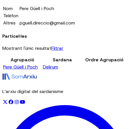
Nom
Pere Güell i Poch
Telèfon
Altres
pguell.direccio@gmail.com
Particel·les
Mostrant l'únic resultat
Filtrar
Agrupació
Sardana
Ordre Agrupació
Pere Güell i Poch
Delirum
L’arxiu digital del sardanisme