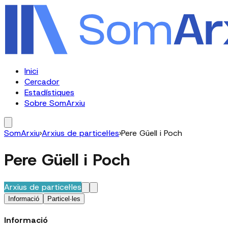
Inici
Cercador
Estadístiques
Sobre SomArxiu
SomArxiu
›
Arxius de particel·les
›
Pere Güell i Poch
Pere Güell i Poch
Arxius de particel·les
Informació
Particel·les
Informació