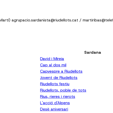
artí) agrupacio.sardanista@riudellots.cat / martiribas@tele
Sardana
David i Mireia
Cap al dos mil
Capvespre a Riudellots
Jovent de Riudellots
Riudellots festiu
Riudellots, poble de tots
Rius, rieres i rierots
L'acció d'Alpens
Desè aniversari