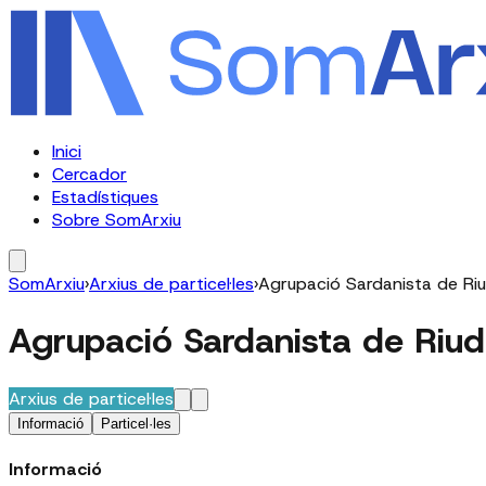
Inici
Cercador
Estadístiques
Sobre SomArxiu
SomArxiu
›
Arxius de particel·les
›
Agrupació Sardanista de Riu
Agrupació Sardanista de Riud
Arxius de particel·les
Informació
Particel·les
Informació