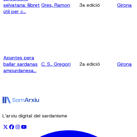
selvatana: llibret
Gres, Ramon
3a edició
Girona
útil per c...
Apuntes pera
ballar sardanas
C. S., Gregori
2a edició
Girona
ampurdanesa...
L’arxiu digital del sardanisme