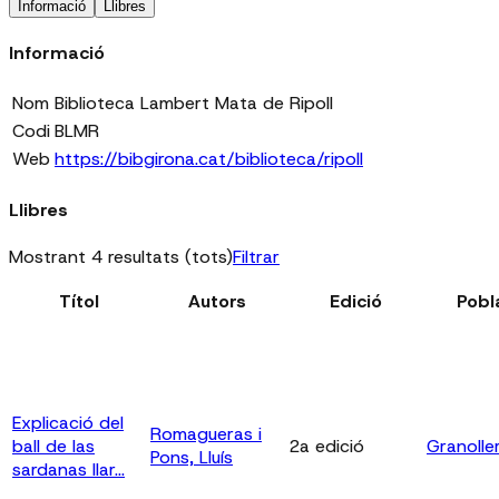
Informació
Llibres
Informació
Nom
Biblioteca Lambert Mata de Ripoll
Codi
BLMR
Web
https://bibgirona.cat/biblioteca/ripoll
Llibres
Mostrant 4 resultats (tots)
Filtrar
Títol
Autors
Edició
Pobl
Explicació del
Romagueras i
ball de las
2a edició
Granolle
Pons, Lluís
sardanas llar...