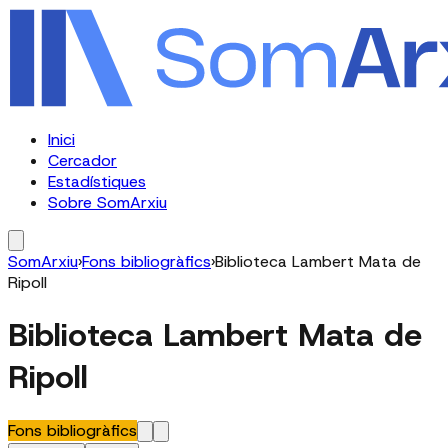
Inici
Cercador
Estadístiques
Sobre SomArxiu
SomArxiu
›
Fons bibliogràfics
›
Biblioteca Lambert Mata de
Ripoll
Biblioteca Lambert Mata de
Ripoll
Fons bibliogràfics