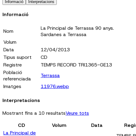
Informació
Interpretacions
Informació
La Principal de Terrassa 90 anys.
Nom
Sardanes a Terrassa
Volum
Data
12/04/2013
Tipus suport
CD
Registre
TEMPS RECORD TRI1365-GE13
Població
Terrassa
referenciada
Imatges
11976.webp
Interpretacions
Mostrant fins a 10 resultats
Veure tots
CD
Volum
Data
Regi
La Principal de
TEMPS 