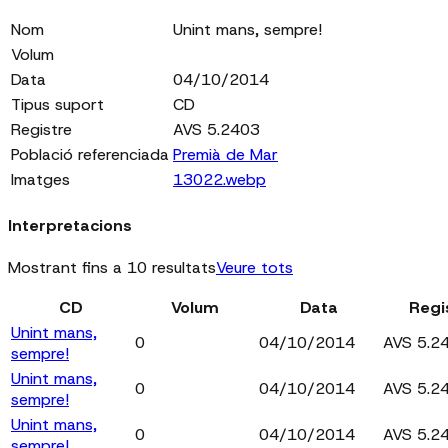
Nom
Unint mans, sempre!
Volum
Data
04/10/2014
Tipus suport
CD
Registre
AVS 5.2403
Població referenciada
Premià de Mar
Imatges
13022.webp
Interpretacions
Mostrant fins a 10 resultats
Veure tots
CD
Volum
Data
Regi
Unint mans,
0
04/10/2014
AVS 5.2
sempre!
Unint mans,
0
04/10/2014
AVS 5.2
sempre!
Unint mans,
0
04/10/2014
AVS 5.2
sempre!