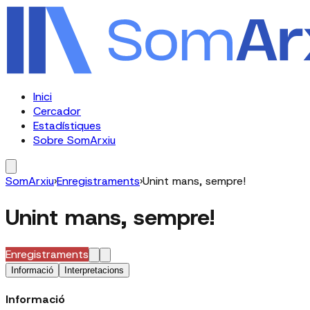
Inici
Cercador
Estadístiques
Sobre SomArxiu
SomArxiu
›
Enregistraments
›
Unint mans, sempre!
Unint mans, sempre!
Enregistraments
Informació
Interpretacions
Informació