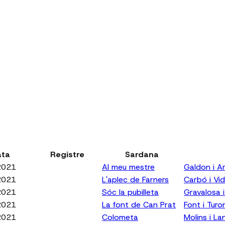
ata
Registre
Sardana
2021
Al meu mestre
Galdon i Ar
2021
L'aplec de Farners
Carbó i Vid
2021
Sóc la pubilleta
Gravalosa i
2021
La font de Can Prat
Font i Turo
2021
Colometa
Molins i La