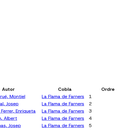
Autor
Cobla
Ordre
rué, Montiel
La Flama de Farners
1
al, Josep
La Flama de Farners
2
 Ferrer, Enriqueta
La Flama de Farners
3
n, Albert
La Flama de Farners
4
nas, Josep
La Flama de Farners
5