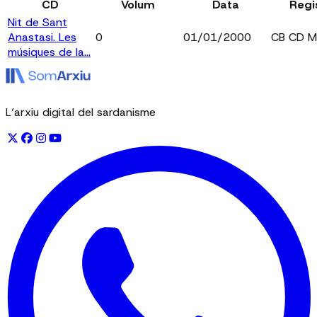
CD
Volum
Data
Regi
Nit de Sant
Anastasi. Les
0
01/01/2000
CB CD M
músiques de la...
L’arxiu digital del sardanisme