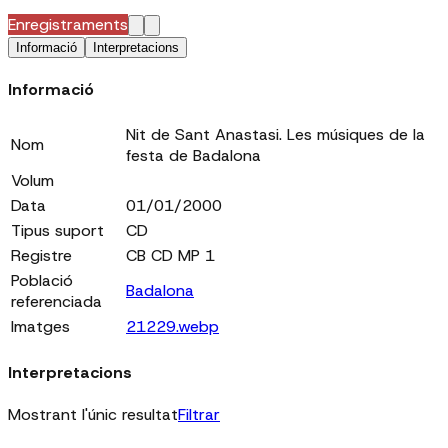
Enregistraments
Informació
Interpretacions
Informació
Nit de Sant Anastasi. Les músiques de la
Nom
festa de Badalona
Volum
Data
01/01/2000
Tipus suport
CD
Registre
CB CD MP 1
Població
Badalona
referenciada
Imatges
21229.webp
Interpretacions
Mostrant l'únic resultat
Filtrar