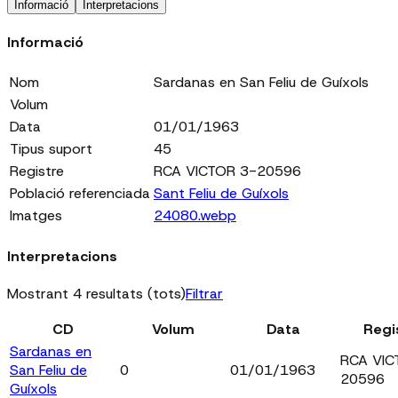
Informació
Interpretacions
Informació
Nom
Sardanas en San Feliu de Guíxols
Volum
Data
01/01/1963
Tipus suport
45
Registre
RCA VICTOR 3-20596
Població referenciada
Sant Feliu de Guíxols
Imatges
24080.webp
Interpretacions
Mostrant 4 resultats (tots)
Filtrar
CD
Volum
Data
Regi
Sardanas en
RCA VIC
San Feliu de
0
01/01/1963
20596
Guíxols