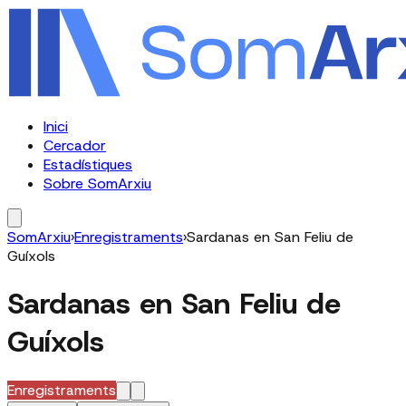
Inici
Cercador
Estadístiques
Sobre SomArxiu
SomArxiu
›
Enregistraments
›
Sardanas en San Feliu de
Guíxols
Sardanas en San Feliu de
Guíxols
Enregistraments