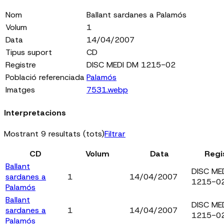
Nom
Ballant sardanes a Palamós
Volum
1
Data
14/04/2007
Tipus suport
CD
Registre
DISC MEDI DM 1215-02
Població referenciada
Palamós
Imatges
7531.webp
Interpretacions
Mostrant 9 resultats (tots)
Filtrar
CD
Volum
Data
Regi
Ballant
DISC ME
sardanes a
1
14/04/2007
1215-0
Palamós
Ballant
DISC ME
sardanes a
1
14/04/2007
1215-0
Palamós