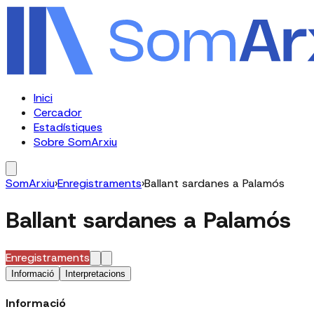
Inici
Cercador
Estadístiques
Sobre SomArxiu
SomArxiu
›
Enregistraments
›
Ballant sardanes a Palamós
Ballant sardanes a Palamós
Enregistraments
Informació
Interpretacions
Informació