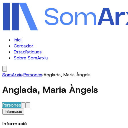
Inici
Cercador
Estadístiques
Sobre SomArxiu
SomArxiu
›
Persones
›
Anglada, Maria Àngels
Anglada, Maria Àngels
Persones
Informació
Informació