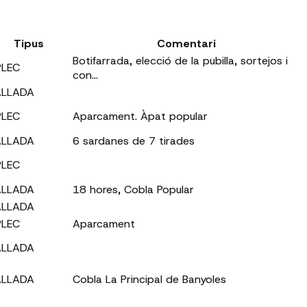
Tipus
Comentari
Botifarrada, elecció de la pubilla, sortejos i
PLEC
con...
ALLADA
PLEC
Aparcament. Àpat popular
ALLADA
6 sardanes de 7 tirades
PLEC
ALLADA
18 hores, Cobla Popular
ALLADA
PLEC
Aparcament
ALLADA
ALLADA
Cobla La Principal de Banyoles