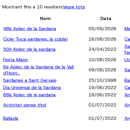
Mostrant fins a 10 resultats
Veure tots
Nom
Data
48è Aplec de la Sardana
05/09/2026
Ma
Cicle: Toca sardanes, la cobla!
16/08/2026
Ca
Sa
50è Aplec de la sardana
24/04/2022
Fa
Festa Major
10/08/2026
Ll
6è Aplec de la Sardana de la Vall
09/08/2026
Sa
d'Host...
Sardanes a Sant Gervasi
25/10/1998
Ba
Dia Universal de la Sardana
19/06/2022
Ca
68è Aplec de la sardana
19/06/2022
An
Activitat sense títol
01/07/2022
Ar
Ballada
01/07/2022
Ar