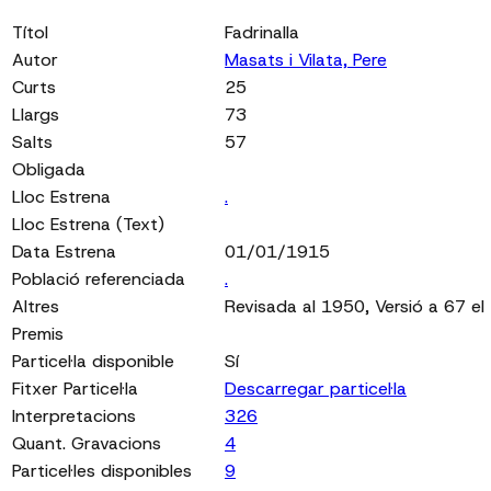
Títol
Fadrinalla
Autor
Masats i Vilata, Pere
Curts
25
Llargs
73
Salts
57
Obligada
Lloc Estrena
.
Lloc Estrena (Text)
Data Estrena
01/01/1915
Població referenciada
.
Altres
Revisada al 1950, Versió a 67 e
Premis
Particel·la disponible
Sí
Fitxer Particel·la
Descarregar particel·la
Interpretacions
326
Quant. Gravacions
4
Particel·les disponibles
9