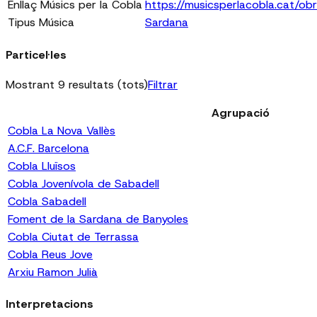
Enllaç Músics per la Cobla
https://musicsperlacobla.cat/o
Tipus Música
Sardana
Particel·les
Mostrant 9 resultats (tots)
Filtrar
Agrupació
Cobla La Nova Vallès
A.C.F. Barcelona
Cobla Lluïsos
Cobla Jovenívola de Sabadell
Cobla Sabadell
Foment de la Sardana de Banyoles
Cobla Ciutat de Terrassa
Cobla Reus Jove
Arxiu Ramon Julià
Interpretacions