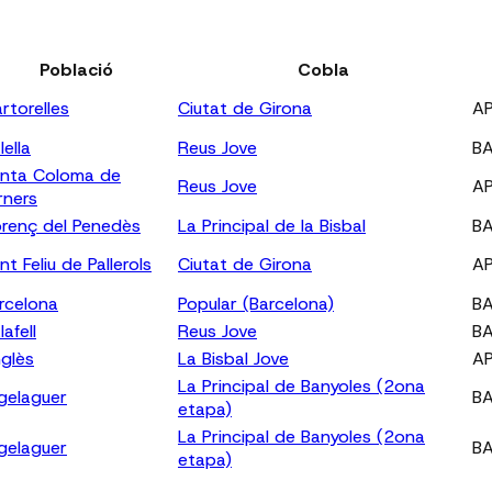
Població
Cobla
rtorelles
Ciutat de Girona
A
lella
Reus Jove
B
nta Coloma de
Reus Jove
A
rners
orenç del Penedès
La Principal de la Bisbal
B
nt Feliu de Pallerols
Ciutat de Girona
A
rcelona
Popular (Barcelona)
B
lafell
Reus Jove
B
glès
La Bisbal Jove
A
La Principal de Banyoles (2ona
gelaguer
B
etapa)
La Principal de Banyoles (2ona
gelaguer
B
etapa)