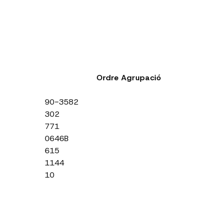
Ordre Agrupació
90-3582
302
771
0646B
615
1144
10