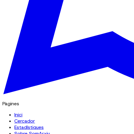
Pàgines
Inici
Cercador
Estadístiques
Sobre SomArxiu