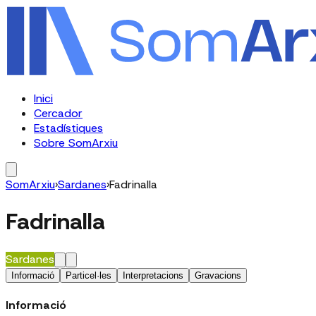
Inici
Cercador
Estadístiques
Sobre SomArxiu
SomArxiu
›
Sardanes
›
Fadrinalla
Fadrinalla
Sardanes
Informació
Particel·les
Interpretacions
Gravacions
Informació