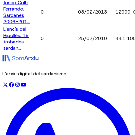
Josep Coll i
Ferrando.
0
03/02/2013
12099-
Sardanes
2006-201...
L'encís del
Ripollès. 19
0
25/07/2010
44.1 10
trobades
sardan...
L’arxiu digital del sardanisme