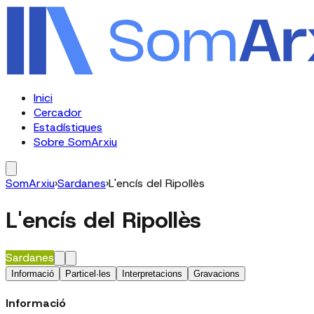
Inici
Cercador
Estadístiques
Sobre SomArxiu
SomArxiu
›
Sardanes
›
L'encís del Ripollès
L'encís del Ripollès
Sardanes
Informació
Particel·les
Interpretacions
Gravacions
Informació