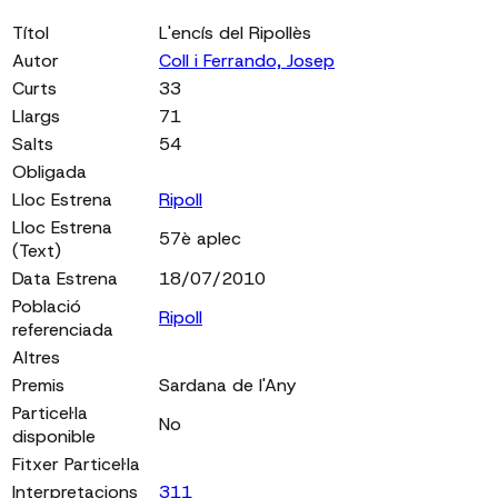
Títol
L'encís del Ripollès
Autor
Coll i Ferrando, Josep
Curts
33
Llargs
71
Salts
54
Obligada
Lloc Estrena
Ripoll
Lloc Estrena
57è aplec
(Text)
Data Estrena
18/07/2010
Població
Ripoll
referenciada
Altres
Premis
Sardana de l'Any
Particel·la
No
disponible
Fitxer Particel·la
Interpretacions
311