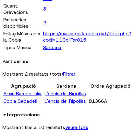
Quant.
3
Gravacions
Particel·les
2
disponibles
Enllaç Músics per
https://musicsperlacobla.cat/obra.php?
la Cobla
codi=1.1CollFer015
Tipus Música
Sardana
Particel·les
Mostrant 2 resultats (tots)
Filtrar
Agrupació
Sardana
Ordre Agrupació
Arxiu Ramon Julià
L'encís del Ripollès
Cobla Sabadell
L'encís del Ripollès
B1366A
Interpretacions
Mostrant fins a 10 resultats
Veure tots