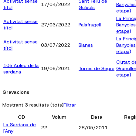
Activitat sense
Sant Feliu de
17/04/2022
Banyoles
títol
Guíxols
etapa)
La Princi
Activitat sense
27/03/2022
Palafrugell
Banyoles
títol
etapa)
La Princi
Activitat sense
03/07/2022
Blanes
Banyoles
títol
etapa)
Ciutat d
10è Aplec de la
19/06/2021
Torres de Segre
Granolle
sardana
etapa)
Gravacions
Mostrant 3 resultats (tots)
Filtrar
CD
Volum
Data
Regi
La Sardana de
22
28/05/2011
l'Any