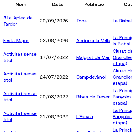
Nom
Data
Població
Cob
51è Aplec de
20/09/2026
Tona
La Bisbal
Tardor
La Princi
Festa Major
02/08/2026
Andorra la Vella
la Bisbal
Ciutat d
Activitat sense
17/07/2022
Malgrat de Mar
Granolle
títol
etapa)
Ciutat d
Activitat sense
24/07/2022
Campdevànol
Granolle
títol
etapa)
La Princi
Activitat sense
20/08/2022
Ribes de Freser
Banyoles
títol
etapa)
La Princi
Activitat sense
31/08/2022
L'Escala
Banyoles
títol
etapa)
La Princi