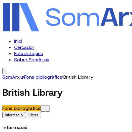
Inici
Cercador
Estadístiques
Sobre SomArxiu
SomArxiu
›
Fons bibliogràfics
›
British Library
British Library
Fons bibliogràfics
Informació
Llibres
Informació