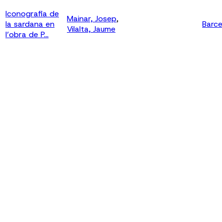
Iconografia de
Mainar, Josep
,
la sardana en
Barce
Vilalta, Jaume
l’obra de P...