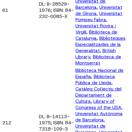
Universitat de
DL: B-28529-
Barcelona
,
Universitat
61
1976; ISBN: 84-
de Girona
,
Universitat
232-0085-X
Pompeu Fabra
,
Universitat Rovira i
Virgili
,
Biblioteca de
Catalunya
,
Biblioteques
Especialitzades de la
Generalitat
,
British
Library
,
Biblioteca de
Montserrat
Biblioteca Nacional de
España
,
Biblioteca
Pública de Lleida
,
Catàleg Col.lectiu del
Departament de
Cultura
,
Library of
Congress of the USA
,
Universitat Autónoma
DL: B-14113-
de Barcelona
,
212
1975; ISBN: 84-
Universitat de
7318-109-3