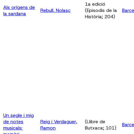
1a edició
Als orígens de
Rebull, Nolasc
(Episodis de la
Barce
la sardana
Història; 204)
Un segle i mig
de notes
Reig i Verdaguer,
(Llibre de
Barce
musicals:
Ramon
Butxaca; 101)