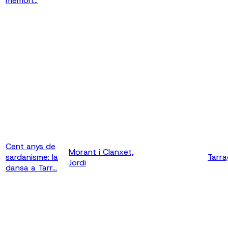
memòri...
Cent anys de
Morant i Clanxet,
sardanisme: la
Tarr
Jordi
dansa a Tarr...