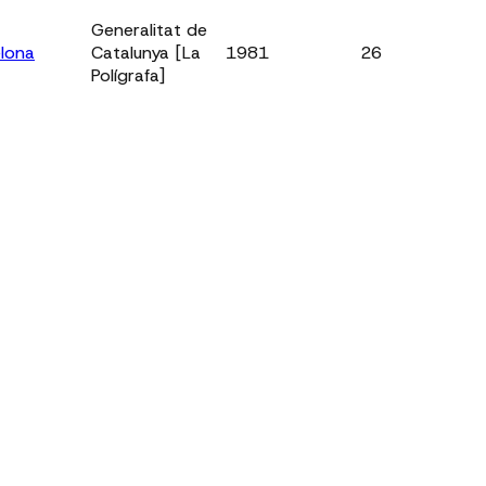
Generalitat de
lona
Catalunya [La
1981
26
Polígrafa]