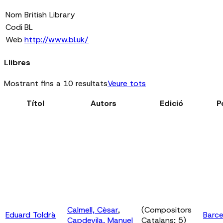
Nom
British Library
Codi
BL
Web
http://www.bl.uk/
Llibres
Mostrant fins a 10 resultats
Veure tots
Títol
Autors
Edició
P
Calmell, Cèsar
,
(Compositors
Eduard Toldrà
Barce
Capdevila, Manuel
Catalans; 5)