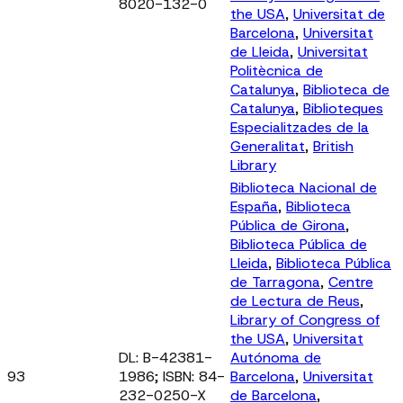
8020-132-0
the USA
,
Universitat de
Barcelona
,
Universitat
de Lleida
,
Universitat
Politècnica de
Catalunya
,
Biblioteca de
Catalunya
,
Biblioteques
Especialitzades de la
Generalitat
,
British
Library
Biblioteca Nacional de
España
,
Biblioteca
Pública de Girona
,
Biblioteca Pública de
Lleida
,
Biblioteca Pública
de Tarragona
,
Centre
de Lectura de Reus
,
Library of Congress of
the USA
,
Universitat
DL: B-42381-
Autónoma de
93
1986; ISBN: 84-
Barcelona
,
Universitat
232-0250-X
de Barcelona
,