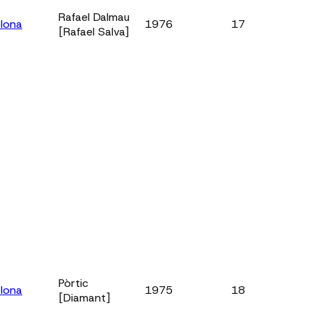
Rafael Dalmau
lona
1976
17
[Rafael Salva]
Pòrtic
lona
1975
18
[Diamant]