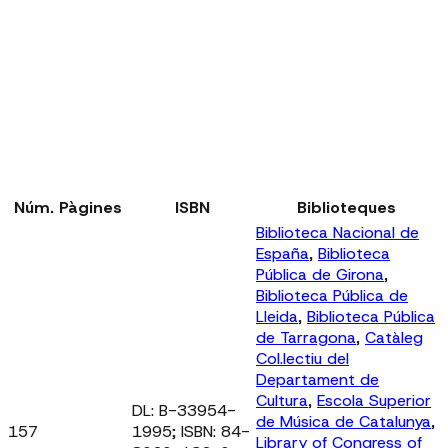
Núm. Pàgines
ISBN
Biblioteques
Biblioteca Nacional de
España
,
Biblioteca
Pública de Girona
,
Biblioteca Pública de
Lleida
,
Biblioteca Pública
de Tarragona
,
Catàleg
Col.lectiu del
Departament de
Cultura
,
Escola Superior
DL: B-33954-
de Música de Catalunya
,
157
1995; ISBN: 84-
Library of Congress of