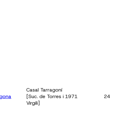
Casal Tarragoní
agona
[Suc. de Torres i
1971
24
Virgili]