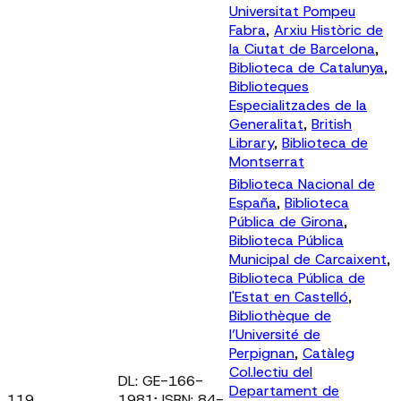
Universitat Pompeu
Fabra
,
Arxiu Històric de
la Ciutat de Barcelona
,
Biblioteca de Catalunya
,
Biblioteques
Especialitzades de la
Generalitat
,
British
Library
,
Biblioteca de
Montserrat
Biblioteca Nacional de
España
,
Biblioteca
Pública de Girona
,
Biblioteca Pública
Municipal de Carcaixent
,
Biblioteca Pública de
l'Estat en Castelló
,
Bibliothèque de
l’Université de
Perpignan
,
Catàleg
Col.lectiu del
DL: GE-166-
Departament de
119
1981; ISBN: 84-