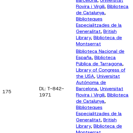
Barcelona
,
Universitat
Rovira i Virgili
,
Biblioteca
de Catalunya
,
Biblioteques
Especialitzades de la
Generalitat
,
British
Library
,
Biblioteca de
Montserrat
Biblioteca Nacional de
España
,
Biblioteca
Pública de Tarragona
,
Library of Congress of
the USA
,
Universitat
Autónoma de
DL: T-842-
Barcelona
,
Universitat
175
1971
Rovira i Virgili
,
Biblioteca
de Catalunya
,
Biblioteques
Especialitzades de la
Generalitat
,
British
Library
,
Biblioteca de
Montserrat