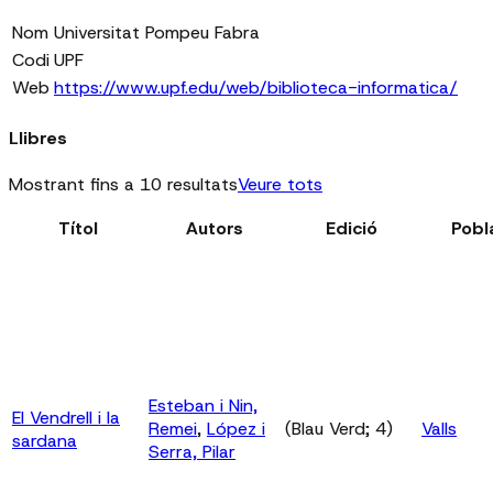
Nom
Universitat Pompeu Fabra
Codi
UPF
Web
https://www.upf.edu/web/biblioteca-informatica/
Llibres
Mostrant fins a 10 resultats
Veure tots
Títol
Autors
Edició
Pobl
Esteban i Nin,
El Vendrell i la
Remei
,
López i
(Blau Verd; 4)
Valls
sardana
Serra, Pilar