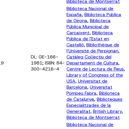
Biblioteca de Montserrat
Biblioteca Nacional de
España
,
Biblioteca Pública
de Girona
,
Biblioteca
Pública Municipal de
Carcaixent
,
Biblioteca
Pública de l'Estat en
Castelló
,
Bibliothèque de
l’Université de Perpignan
,
DL: GE-166-
Catàleg Col.lectiu del
19
1981; ISBN: 84-
Departament de Cultura
,
300-4216-4
Centre de Lectura de Reus
,
Library of Congress of the
USA
,
Universitat de
Barcelona
,
Universitat
Pompeu Fabra
,
Biblioteca
de Catalunya
,
Biblioteques
Especialitzades de la
Generalitat
,
British Library
,
Biblioteca de Montserrat
Biblioteca Nacional de