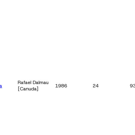
Rafael Dalmau
a
1986
24
9
[Canuda]