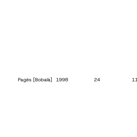
Pagès [Bobalà]
1998
24
1