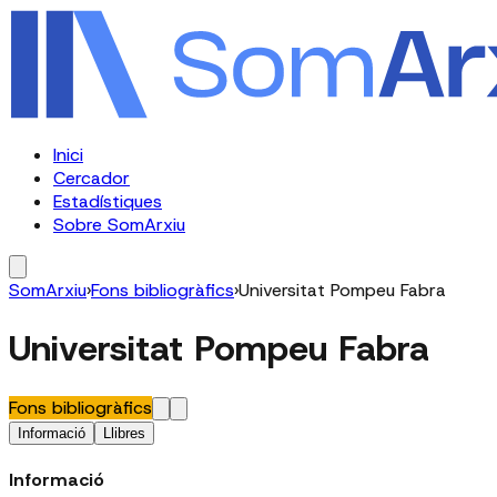
Inici
Cercador
Estadístiques
Sobre SomArxiu
SomArxiu
›
Fons bibliogràfics
›
Universitat Pompeu Fabra
Universitat Pompeu Fabra
Fons bibliogràfics
Informació
Llibres
Informació