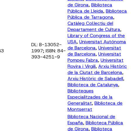
de Girona
,
Biblioteca
Pública de Lleida
,
Biblioteca
Pública de Tarragona
,
Catàleg Col.lectiu del
Departament de Cultura
,
Library of Congress of the
USA
,
Universitat Autónoma
DL: B-13052-
de Barcelona
,
Universitat
43
1997; ISBN: 84-
de Barcelona
,
Universitat
393-4251-9
Pompeu Fabra
,
Universitat
Rovira i Virgili
,
Arxiu Històric
de la Ciutat de Barcelona
,
Arxiu Històric de Sabadell
,
Biblioteca de Catalunya
,
Biblioteques
Especialitzades de la
Generalitat
,
Biblioteca de
Montserrat
Biblioteca Nacional de
España
,
Biblioteca Pública
de Girona
,
Biblioteca