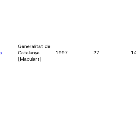
Generalitat de
a
Catalunya
1997
27
1
[Maculart]