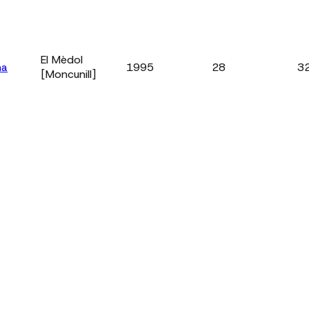
El Mèdol
na
1995
28
3
[Moncunill]