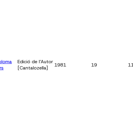
oloma
Edició de l’Autor
1981
19
1
rs
[Cantalozella]