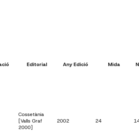
ació
Editorial
Any Edició
Mida
N
Cossetània
[Valls Graf
2002
24
1
2000]