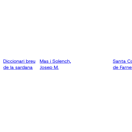
Diccionari breu
Mas i Solench,
Santa C
de la sardana
Josep M.
de Farne