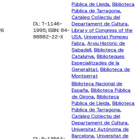
Pública de Lleida
,
Biblioteca
Pública de Tarragona
,
Catàleg Col.lectiu del
DL: T-1146-
Departament de Cultura
,
26
1995; ISBN: 84-
Library of Congress of the
88882-22-X
USA
,
Universitat Pompeu
Fabra
,
Arxiu Històric de
Sabadell
,
Biblioteca de
Catalunya
,
Biblioteques
Especialitzades de la
Generalitat
,
Biblioteca de
Montserrat
Biblioteca Nacional de
España
,
Biblioteca Pública
de Girona
,
Biblioteca
Pública de Lleida
,
Biblioteca
Pública de Tarragona
,
Catàleg Col.lectiu del
Departament de Cultura
,
Universitat Autónoma de
Barcelona
,
Universitat de
DL: B-13564-