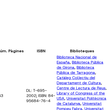
úm. Pàgines
ISBN
Biblioteques
Biblioteca Nacional de
España
,
Biblioteca Pública
de Girona
,
Biblioteca
Pública de Tarragona
,
Catàleg Col.lectiu del
Departament de Cultura
,
Centre de Lectura de Reus
,
DL: T-695-
Library of Congress of the
43
2002; ISBN: 84-
USA
,
Universitat Politècnica
95684-76-4
de Catalunya
,
Universitat
Pompeu Fabra
,
Universitat