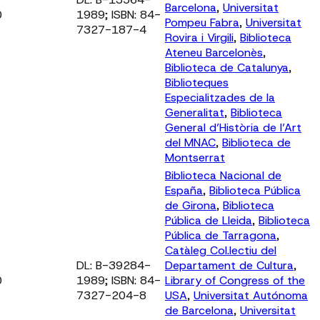
Barcelona
,
Universitat
0
1989; ISBN: 84-
Pompeu Fabra
,
Universitat
7327-187-4
Rovira i Virgili
,
Biblioteca
Ateneu Barcelonès
,
Biblioteca de Catalunya
,
Biblioteques
Especialitzades de la
Generalitat
,
Biblioteca
General d’Història de l’Art
del MNAC
,
Biblioteca de
Montserrat
Biblioteca Nacional de
España
,
Biblioteca Pública
de Girona
,
Biblioteca
Pública de Lleida
,
Biblioteca
Pública de Tarragona
,
Catàleg Col.lectiu del
DL: B-39284-
Departament de Cultura
,
0
1989; ISBN: 84-
Library of Congress of the
7327-204-8
USA
,
Universitat Autónoma
de Barcelona
,
Universitat