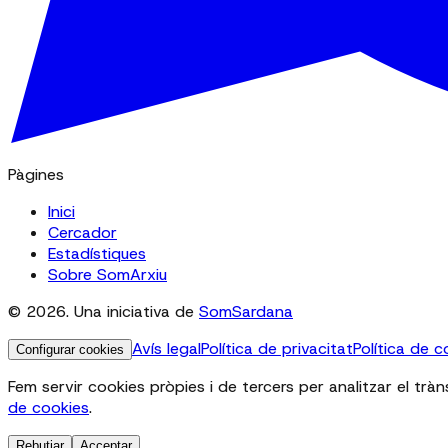
Pàgines
Inici
Cercador
Estadístiques
Sobre SomArxiu
© 2026. Una iniciativa de
SomSardana
Avís legal
Política de privacitat
Política de c
Configurar cookies
Fem servir cookies pròpies i de tercers per analitzar el tràn
de cookies
.
Rebutjar
Acceptar