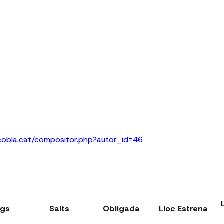
acobla.cat/compositor.php?autor_id=46
rgs
Salts
Obligada
Lloc Estrena