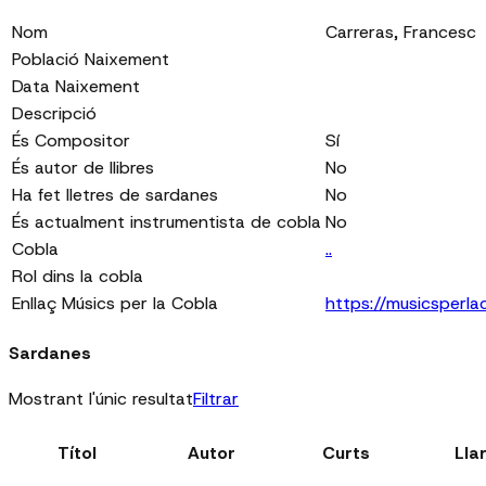
Nom
Carreras, Francesc
Població Naixement
Data Naixement
Descripció
És Compositor
Sí
És autor de llibres
No
Ha fet lletres de sardanes
No
És actualment instrumentista de cobla
No
Cobla
..
Rol dins la cobla
Enllaç Músics per la Cobla
https://musicsperl
Sardanes
Mostrant l'únic resultat
Filtrar
Títol
Autor
Curts
Lla