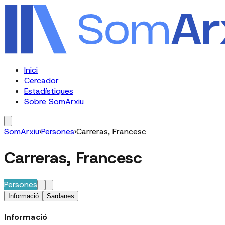
Inici
Cercador
Estadístiques
Sobre SomArxiu
SomArxiu
›
Persones
›
Carreras, Francesc
Carreras, Francesc
Persones
Informació
Sardanes
Informació