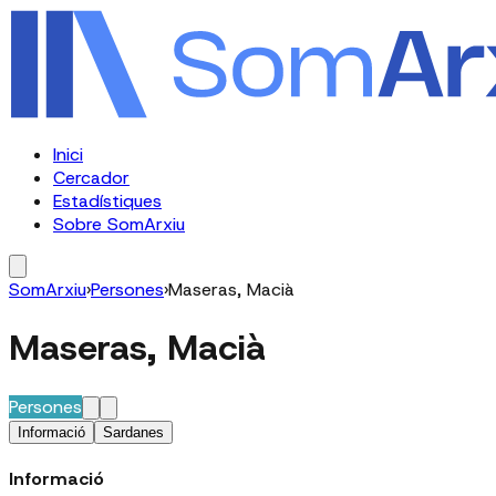
Inici
Cercador
Estadístiques
Sobre SomArxiu
SomArxiu
›
Persones
›
Maseras, Macià
Maseras, Macià
Persones
Informació
Sardanes
Informació