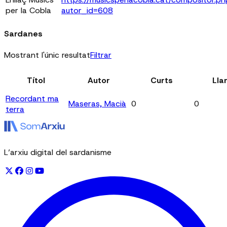
per la Cobla
autor_id=608
Sardanes
Mostrant l'únic resultat
Filtrar
Títol
Autor
Curts
Lla
Recordant ma
Maseras, Macià
0
0
terra
L’arxiu digital del sardanisme