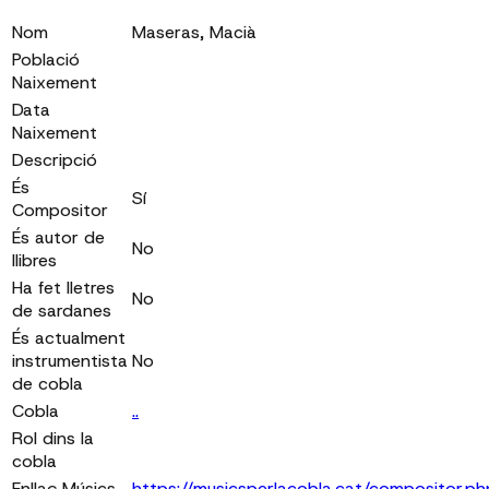
Nom
Maseras, Macià
Població
Naixement
Data
Naixement
Descripció
És
Sí
Compositor
És autor de
No
llibres
Ha fet lletres
No
de sardanes
És actualment
instrumentista
No
de cobla
Cobla
..
Rol dins la
cobla
Enllaç Músics
https://musicsperlacobla.cat/compositor.ph