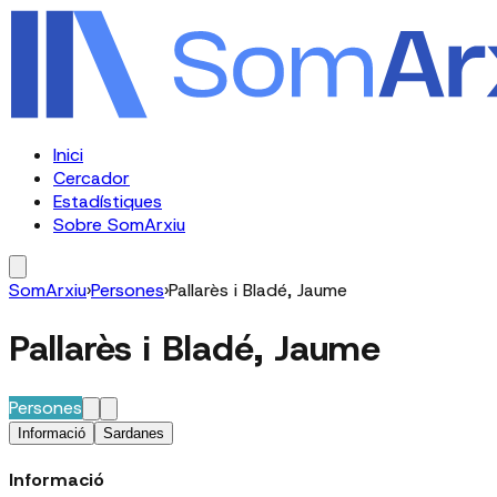
Inici
Cercador
Estadístiques
Sobre SomArxiu
SomArxiu
›
Persones
›
Pallarès i Bladé, Jaume
Pallarès i Bladé, Jaume
Persones
Informació
Sardanes
Informació