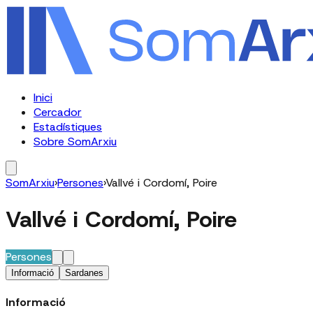
Inici
Cercador
Estadístiques
Sobre SomArxiu
SomArxiu
›
Persones
›
Vallvé i Cordomí, Poire
Vallvé i Cordomí, Poire
Persones
Informació
Sardanes
Informació