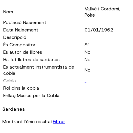
Vallvé i Cordomí,
Nom
Poire
Població Naixement
Data Naixement
01/01/1962
Descripció
És Compositor
Sí
És autor de llibres
No
Ha fet lletres de sardanes
No
És actualment instrumentista de
No
cobla
Cobla
..
Rol dins la cobla
Enllaç Músics per la Cobla
Sardanes
Mostrant l'únic resultat
Filtrar