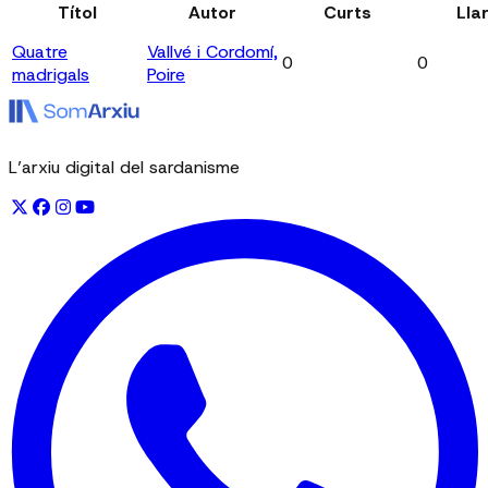
Títol
Autor
Curts
Lla
Quatre
Vallvé i Cordomí,
0
0
madrigals
Poire
L’arxiu digital del sardanisme