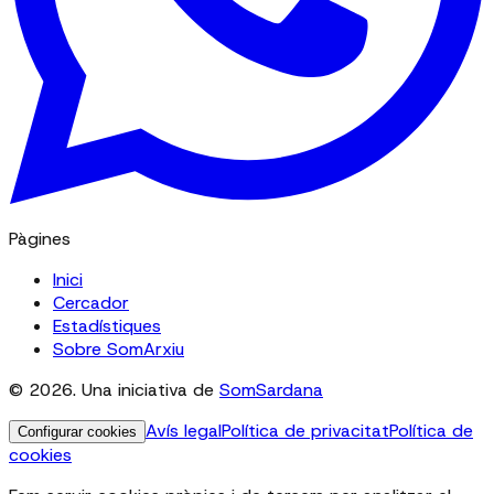
Pàgines
Inici
Cercador
Estadístiques
Sobre SomArxiu
© 2026. Una iniciativa de
SomSardana
Avís legal
Política de privacitat
Política de
Configurar cookies
cookies