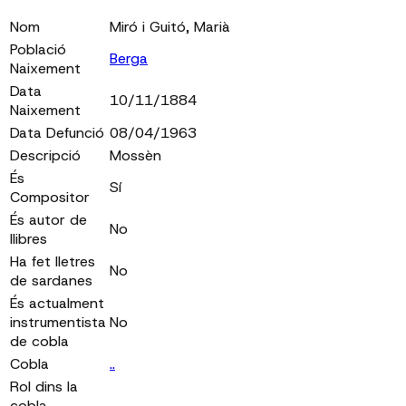
Nom
Miró i Guitó, Marià
Població
Berga
Naixement
Data
10/11/1884
Naixement
Data Defunció
08/04/1963
Descripció
Mossèn
És
Sí
Compositor
És autor de
No
llibres
Ha fet lletres
No
de sardanes
És actualment
instrumentista
No
de cobla
Cobla
..
Rol dins la
cobla