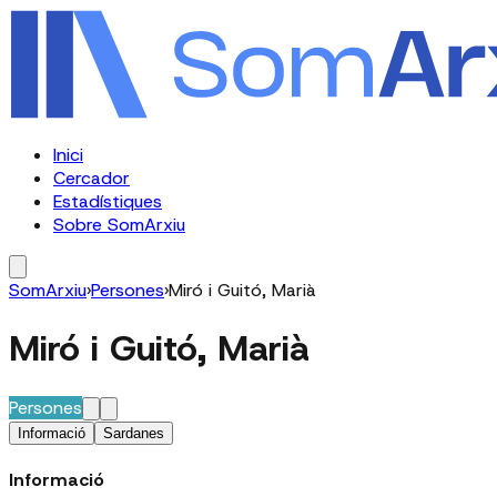
Inici
Cercador
Estadístiques
Sobre SomArxiu
SomArxiu
›
Persones
›
Miró i Guitó, Marià
Miró i Guitó, Marià
Persones
Informació
Sardanes
Informació