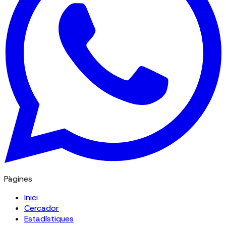
Pàgines
Inici
Cercador
Estadístiques