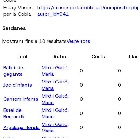
Enllaç Músics
https://musicsperlacobla.cat/compositor.ph
per la Cobla
autor_id=941
Sardanes
Mostrant fins a 10 resultats
Veure tots
Títol
Autor
Curts
Lla
Ballet de
Miró i Guitó,
0
0
gegants
Marià
Miró i Guitó,
Joc d'infants
0
0
Marià
Miró i Guitó,
Cantem infants
0
0
Marià
Estel de
Miró i Guitó,
0
0
Berguedà
Marià
Miró i Guitó,
Argelaga florida
0
0
Marià