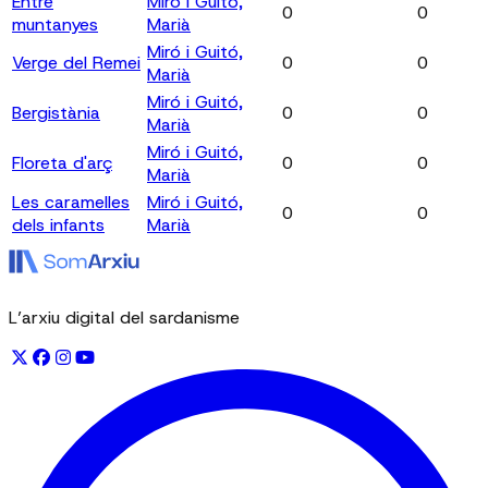
Entre
Miró i Guitó,
0
0
muntanyes
Marià
Miró i Guitó,
Verge del Remei
0
0
Marià
Miró i Guitó,
Bergistània
0
0
Marià
Miró i Guitó,
Floreta d'arç
0
0
Marià
Les caramelles
Miró i Guitó,
0
0
dels infants
Marià
L’arxiu digital del sardanisme