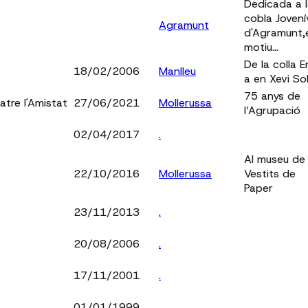
Dedicada a 
cobla Jovení
Agramunt
d'Agramunt,
motiu...
De la colla E
18/02/2006
Manlleu
a en Xevi So
75 anys de
atre l'Amistat
27/06/2021
Mollerussa
l’Agrupació
02/04/2017
.
Al museu de
22/10/2016
Mollerussa
Vestits de
Paper
23/11/2013
.
20/08/2006
.
17/11/2001
.
01/01/1999
.