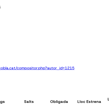
i
acobla.cat/compositor.php?autor_id=1215
rgs
Salts
Obligada
Lloc Estrena