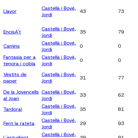
Castellà i Bové,
Llavor
43
73
Jordi
Castellà i Bové,
EncisA't
35
79
Jordi
Castellà i Bové,
Camins
0
0
Jordi
Fantasia per a
Castellà i Bové,
0
0
tenora i cobla
Jordi
Vestits de
Castellà i Bové,
31
77
paper
Jordi
De la Jovencells
Castellà i Bové,
33
62
al Joan
Jordi
Castellà i Bové,
Tardoral
35
81
Jordi
Castellà i Bové,
Fent la rateta
29
93
Jordi
Castellà i Bové,
L'estudiant
29
91