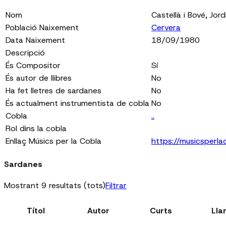
Nom
Castellà i Bové, Jord
Població Naixement
Cervera
Data Naixement
18/09/1980
Descripció
És Compositor
Sí
És autor de llibres
No
Ha fet lletres de sardanes
No
És actualment instrumentista de cobla
No
Cobla
..
Rol dins la cobla
Enllaç Músics per la Cobla
https://musicsperl
Sardanes
Mostrant 9 resultats (tots)
Filtrar
Títol
Autor
Curts
Lla