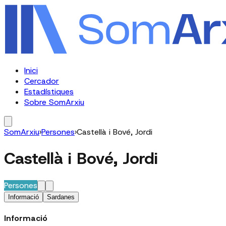
Inici
Cercador
Estadístiques
Sobre SomArxiu
SomArxiu
›
Persones
›
Castellà i Bové, Jordi
Castellà i Bové, Jordi
Persones
Informació
Sardanes
Informació