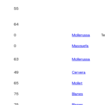
55
64
0
Mollerussa
Te
0
Masquefa
63
Mollerussa
49
Cervera
65
Mollet
75
Blanes
75
Blanes